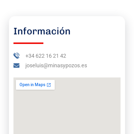
Información
+34 622 16 21 42
joseluis@minasypozos.es