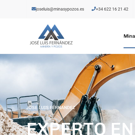
joseluis@minasypozos.es
+34 622 16 21 42
Mina
JOSE LUIS FERNÁNDEZ
EXPERTO EN