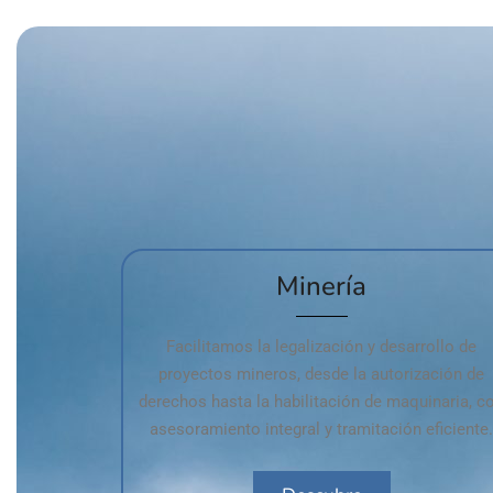
Minería
Facilitamos la legalización y desarrollo de
proyectos mineros, desde la autorización de
derechos hasta la habilitación de maquinaria, c
asesoramiento integral y tramitación eficiente