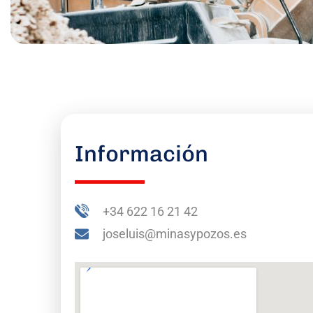
Información
+34 622 16 21 42
joseluis@minasypozos.es