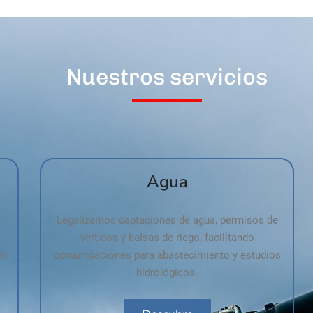
Nuestros servicios
Agua
Legalizamos captaciones de agua, permisos de
vertidos y balsas de riego, facilitando
on
comunicaciones para abastecimiento y estudios
.
hidrológicos.