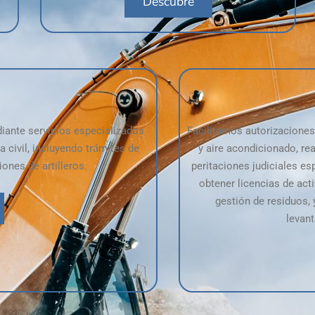
Descubre
s
iante servicios especializados
Facilitamos autorizacione
 civil, incluyendo trámites de
y aire acondicionado, re
ones de artilleros.
peritaciones judiciales e
obtener licencias de act
gestión de residuos, 
levan