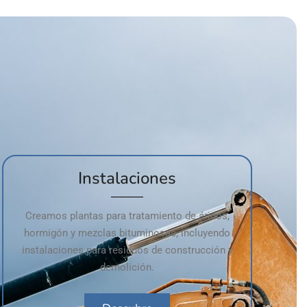
Instalaciones
Creamos plantas para tratamiento de áridos,
hormigón y mezclas bituminosas, incluyendo
instalaciones para residuos de construcción y
demolición.